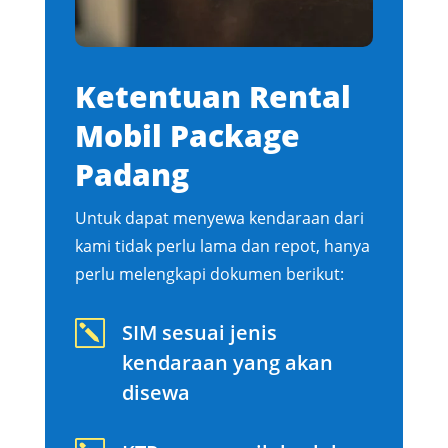
Ketentuan Rental
Mobil Package
Padang
Untuk dapat menyewa kendaraan dari
kami tidak perlu lama dan repot, hanya
perlu melengkapi dokumen berikut:
k
SIM sesuai jenis
kendaraan yang akan
disewa