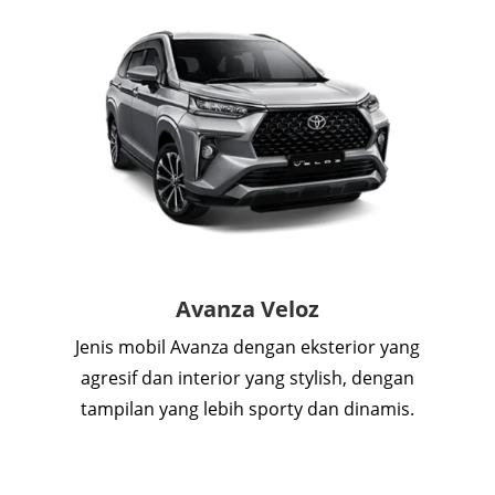
Avanza Veloz
Jenis mobil Avanza dengan eksterior yang
agresif dan interior yang stylish, dengan
tampilan yang lebih sporty dan dinamis.