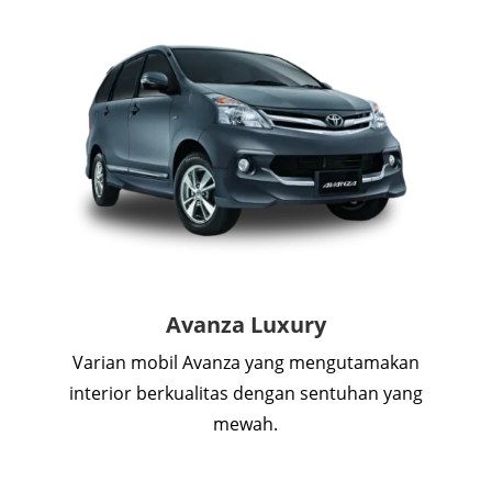
Avanza Luxury
Varian mobil Avanza yang mengutamakan
interior berkualitas dengan sentuhan yang
mewah.