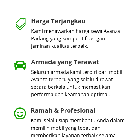
Harga Terjangkau

Kami menawarkan harga sewa Avanza
Padang yang kompetitif dengan
jaminan kualitas terbaik.
Armada yang Terawat

Seluruh armada kami terdiri dari mobil
Avanza terbaru yang selalu dirawat
secara berkala untuk memastikan
performa dan keamanan optimal.
Ramah & Profesional

Kami selalu siap membantu Anda dalam
memilih mobil yang tepat dan
memberikan layanan terbaik selama