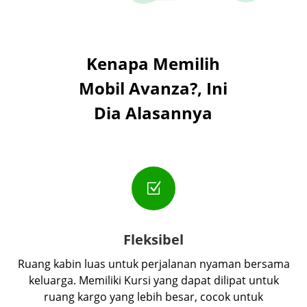
Kenapa Memilih
Mobil Avanza?, Ini
Dia Alasannya
Z
Fleksibel
Ruang kabin luas untuk perjalanan nyaman bersama
keluarga. Memiliki Kursi yang dapat dilipat untuk
ruang kargo yang lebih besar, cocok untuk