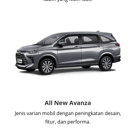
All New Avanza
Jenis varian mobil dengan peningkatan desain,
fitur, dan performa.