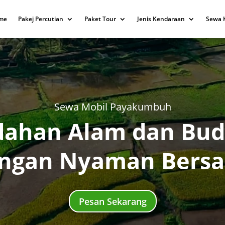
me
Pakej Percutian
Paket Tour
Jenis Kendaraan
Sewa 
Sewa Mobil Payakumbuh
ndahan Alam dan Bu
engan Nyaman Bers
Pesan Sekarang