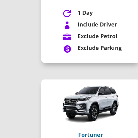
1 Day

Include Driver

Exclude Petrol

Exclude Parking

Fortuner