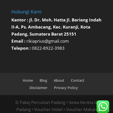
Hubungi Kami
Kantor : Jl. Dr. Moh. Hatta Jl. Bariang Indah
II-A, Ps. Ambacang, Kec. Kuranji, Kota
Padang, Sumatera Barat 25151
Email :
rikiaprius@gmail.com
Telepon :
0822-8922-3983
Home
Blog
About
Contact
Disclaimer
Privacy Policy
© Pakej Percutian Padang • Sewa Kereta di
Padang • Voucher Hotel • Voucher Makan