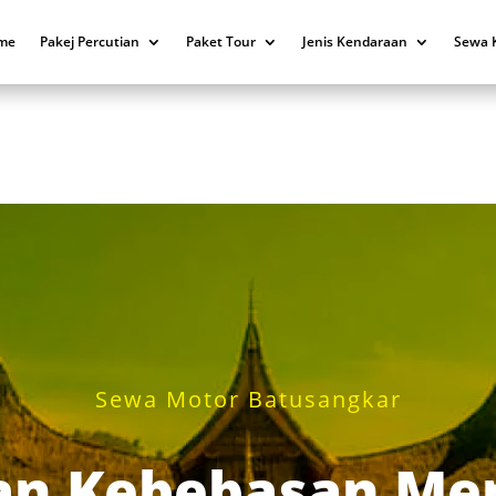
me
Pakej Percutian
Paket Tour
Jenis Kendaraan
Sewa 
Sewa Motor Batusangkar
n Kebebasan Men