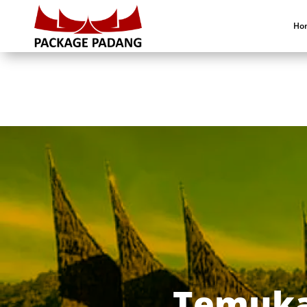
Ho
Temuka