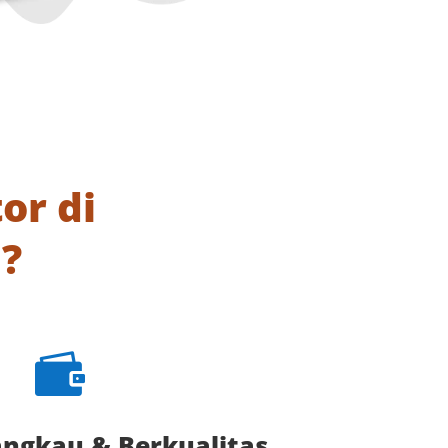
or di
?

angkau & Berkualitas