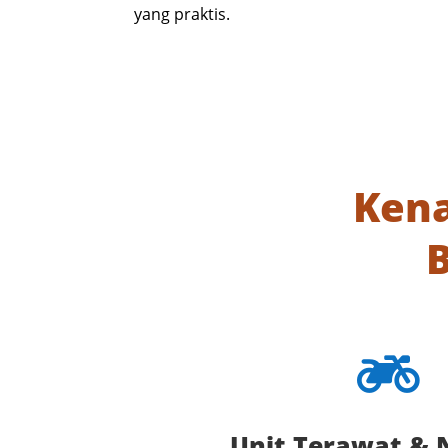
yang praktis.
Kena

Unit Terawat &