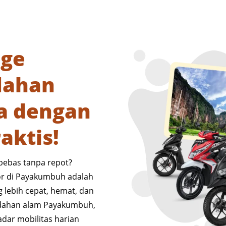
age
dahan
ta dengan
aktis!
 bebas tanpa repot?
r di Payakumbuh adalah
g lebih cepat, hemat, dan
indahan alam Payakumbuh,
adar mobilitas harian