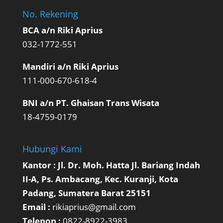
No. Rekening
BCA a/n Riki Aprius
032-1772-551
Mandiri a/n Riki Aprius
111-000-670-618-4
BNI a/n PT. Ghaisan Trans Wisata
18-4759-0179
Hubungi Kami
Kantor : Jl. Dr. Moh. Hatta Jl. Bariang Indah
II-A, Ps. Ambacang, Kec. Kuranji, Kota
Padang, Sumatera Barat 25151
Email :
rikiaprius@gmail.com
Telepon :
0822-8922-3983