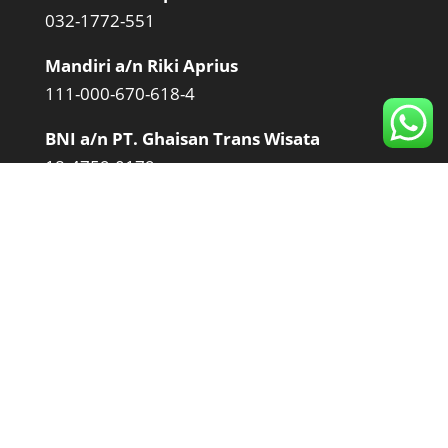
032-1772-551
Mandiri a/n Riki Aprius
111-000-670-618-4
BNI a/n PT. Ghaisan Trans Wisata
18-4759-0179
Hubungi Kami
Kantor : Jl. Dr. Moh. Hatta Jl. Bariang Indah
II-A, Ps. Ambacang, Kec. Kuranji, Kota
Padang, Sumatera Barat 25151
Email :
rikiaprius@gmail.com
Telepon :
0822-8922-3983