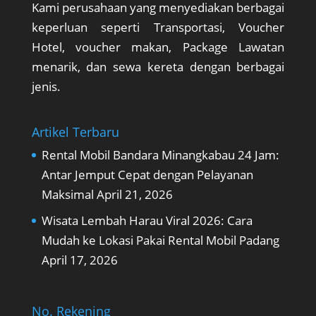
Kami perusahaan yang menyediakan berbagai
keperluan seperti Transportasi, Voucher
Hotel, voucher makan, Package Lawatan
menarik, dan sewa kereta dengan berbagai
jenis.
Artikel Terbaru
Rental Mobil Bandara Minangkabau 24 Jam:
Antar Jemput Cepat dengan Pelayanan
Maksimal
April 21, 2026
Wisata Lembah Harau Viral 2026: Cara
Mudah ke Lokasi Pakai Rental Mobil Padang
April 17, 2026
No. Rekening