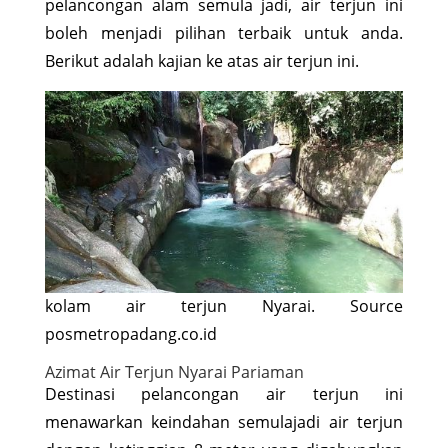
pelancongan alam semula jadi, air terjun ini
boleh menjadi pilihan terbaik untuk anda.
Berikut adalah kajian ke atas air terjun ini.
kolam air terjun Nyarai. Source
posmetropadang.co.id
Azimat Air Terjun Nyarai Pariaman
Destinasi pelancongan air terjun ini
menawarkan keindahan semulajadi air terjun