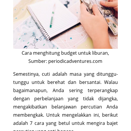
Cara menghitung budget untuk liburan,
Sumber: periodicadventures.com
Semestinya, cuti adalah masa yang ditunggu-
tunggu untuk berehat dan bersantai. Walau
bagaimanapun, Anda sering terperangkap
dengan perbelanjaan yang tidak dijangka,
mengakibatkan belanjawan percutian Anda
membengkak. Untuk mengelakkan ini, berikut
adalah 7 cara yang betul untuk mengira bajet