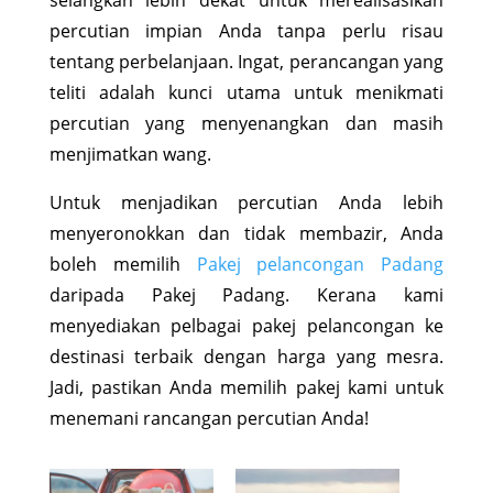
percutian impian Anda tanpa perlu risau
tentang perbelanjaan. Ingat, perancangan yang
teliti adalah kunci utama untuk menikmati
percutian yang menyenangkan dan masih
menjimatkan wang.
Untuk menjadikan percutian Anda lebih
menyeronokkan dan tidak membazir, Anda
boleh memilih
Pakej pelancongan Padang
daripada Pakej Padang. Kerana kami
menyediakan pelbagai pakej pelancongan ke
destinasi terbaik dengan harga yang mesra.
Jadi, pastikan Anda memilih pakej kami untuk
menemani rancangan percutian Anda!