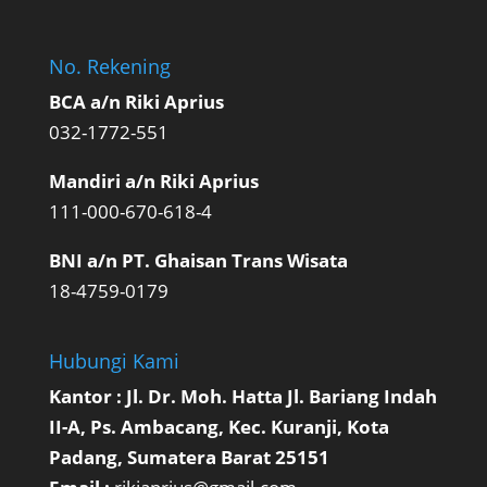
No. Rekening
BCA a/n Riki Aprius
032-1772-551
Mandiri a/n Riki Aprius
111-000-670-618-4
BNI a/n PT. Ghaisan Trans Wisata
18-4759-0179
Hubungi Kami
Kantor : Jl. Dr. Moh. Hatta Jl. Bariang Indah
II-A, Ps. Ambacang, Kec. Kuranji, Kota
Padang, Sumatera Barat 25151