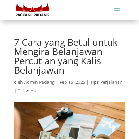
7 Cara yang Betul untuk
Mengira Belanjawan
Percutian yang Kalis
Belanjawan
oleh
Admin Padang
|
Feb 15, 2025
|
Tips Perjalanan
|
0 Komen