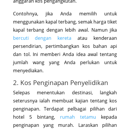
anggaran kos pengangkutan.
Contohnya, jika Anda memilih untuk
menggunakan kapal terbang, semak harga tiket
kapal terbang dengan lebih awal. Namun jika
bercuti dengan kereta
atau kenderaan
persendirian, pertimbangkan kos bahan api
dan tol. Ini memberi Anda idea awal tentang
jumlah wang yang Anda perlukan untuk
menyediakan.
2. Kos Penginapan Penyelidikan
Selepas menentukan destinasi, langkah
seterusnya ialah membuat kajian tentang kos
penginapan. Terdapat pelbagai pilihan dari
hotel 5 bintang,
rumah tetamu
kepada
penginapan yang murah. Laraskan pilihan