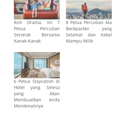
Anti Drama, Ini 7
8 Petua Percutian Ala
Petua Percutian
Backpacker yang
Seronok Bersama
Selamat dan Kekal
Kanak-Kanak
Mampu Milik
6 Petua Staycation di
Hotel yang Selesa
yang Akan
Membuatkan Anda
Menikmatinya