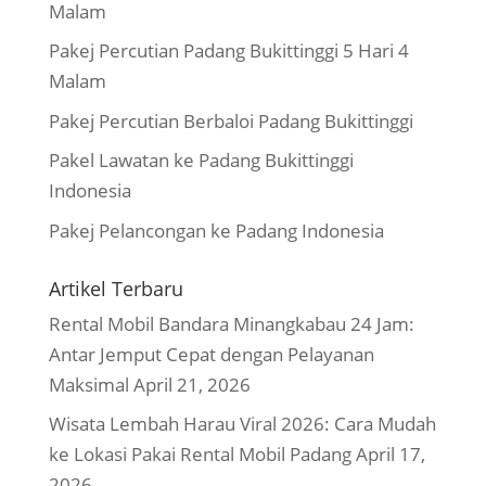
Malam
Pakej Percutian Padang Bukittinggi 5 Hari 4
Malam
Pakej Percutian Berbaloi Padang Bukittinggi
Pakel Lawatan ke Padang Bukittinggi
Indonesia
Pakej Pelancongan ke Padang Indonesia
Artikel Terbaru
Rental Mobil Bandara Minangkabau 24 Jam:
Antar Jemput Cepat dengan Pelayanan
Maksimal
April 21, 2026
Wisata Lembah Harau Viral 2026: Cara Mudah
ke Lokasi Pakai Rental Mobil Padang
April 17,
2026