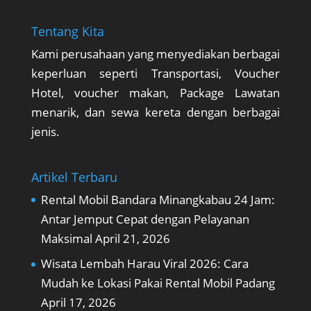
Tentang Kita
Kami perusahaan yang menyediakan berbagai
keperluan seperti Transportasi, Voucher
Hotel, voucher makan, Package Lawatan
menarik, dan sewa kereta dengan berbagai
jenis.
Artikel Terbaru
Rental Mobil Bandara Minangkabau 24 Jam:
Antar Jemput Cepat dengan Pelayanan
Maksimal
April 21, 2026
Wisata Lembah Harau Viral 2026: Cara
Mudah ke Lokasi Pakai Rental Mobil Padang
April 17, 2026