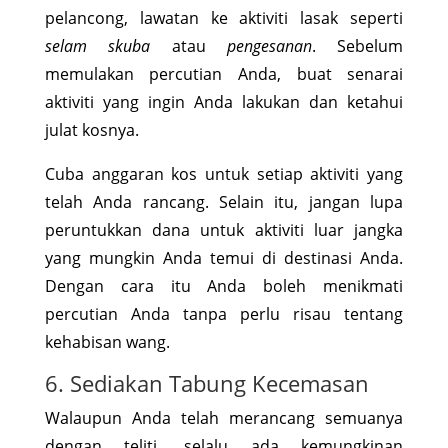
pelancong, lawatan ke aktiviti lasak seperti
selam skuba
atau
pengesanan
. Sebelum
memulakan percutian Anda, buat senarai
aktiviti yang ingin Anda lakukan dan ketahui
julat kosnya.
Cuba anggaran kos untuk setiap aktiviti yang
telah Anda rancang. Selain itu, jangan lupa
peruntukkan dana untuk aktiviti luar jangka
yang mungkin Anda temui di destinasi Anda.
Dengan cara itu Anda boleh menikmati
percutian Anda tanpa perlu risau tentang
kehabisan wang.
6. Sediakan Tabung Kecemasan
Walaupun Anda telah merancang semuanya
dengan teliti, selalu ada kemungkinan