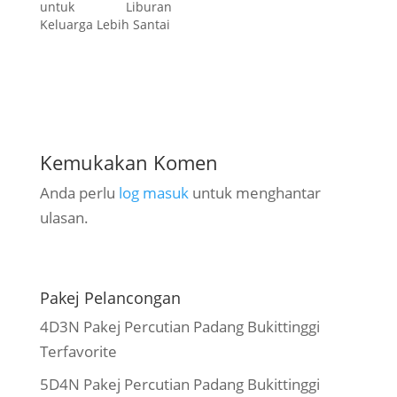
dengan alamnya yang
media sosial. Mulai
untuk Liburan
indah dan kuliner
dari tebing batu
Keluarga Lebih Santai
legendaris, Sumbar
raksasa yang
juga punya banyak
menjulang tinggi,
event budaya dan
hamparan…
festival seru…
Kemukakan Komen
Anda perlu
log masuk
untuk menghantar
ulasan.
Pakej Pelancongan
4D3N Pakej Percutian Padang Bukittinggi
Terfavorite
5D4N Pakej Percutian Padang Bukittinggi