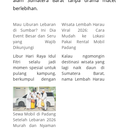
alam Sumatera Barat tanpa drama macet
berlebihan.
Mau Liburan Lebaran
Wisata Lembah Harau
di Sumbar? Ini Dia
Viral 2026: Cara
Event Besar dan Seru
Mudah ke Lokasi
yang Wajib
Pakai Rental Mobil
Dikunjungi
Padang
Libur Hari Raya Idul
Kalau ngomongin
Fitri selalu jadi
destinasi wisata yang
momen spesial untuk
lagi naik daun di
pulang kampung,
Sumatera Barat,
berkumpul dengan
nama Lembah Harau
keluarga, sekaligus
sekarang hampir
jalan-jalan. Kalau
selalu masuk daftar
kamu berencana
teratas. Tempat ini
menghabiskan libur
bukan cuma indah,
Lebaran di Sumatera
tapi juga punya daya
Barat, kamu datang di
tarik visual yang kuat
Sewa Mobil di Padang
waktu yang tepat.
banget sampai viral
Setelah Lebaran 2026
Selain terkenal
di berbagai platform
Murah dan Nyaman