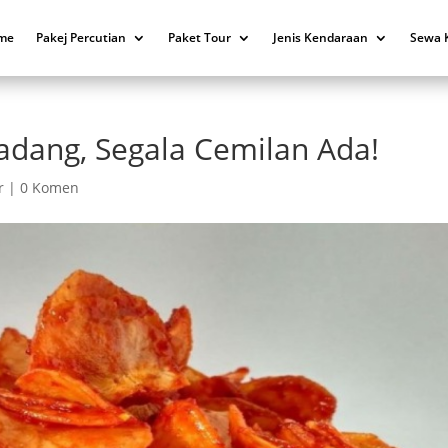
me
Pakej Percutian
Paket Tour
Jenis Kendaraan
Sewa 
Padang, Segala Cemilan Ada!
r
|
0 Komen