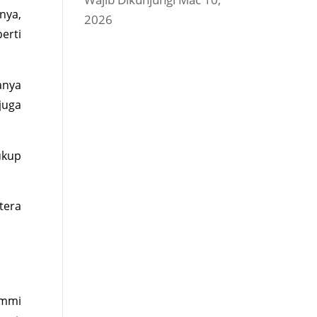
nya,
2026
erti
anya
juga
ukup
tera
Ummi