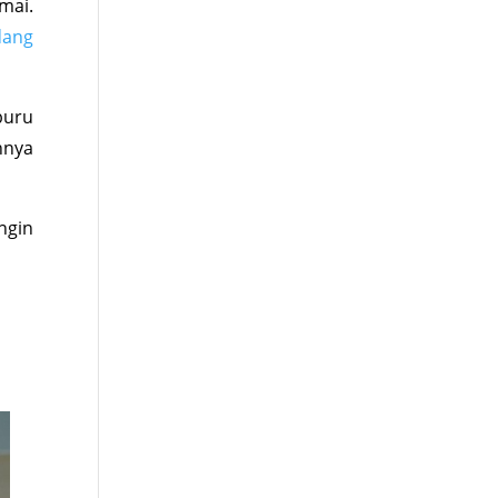
mai.
dang
buru
nnya
ingin