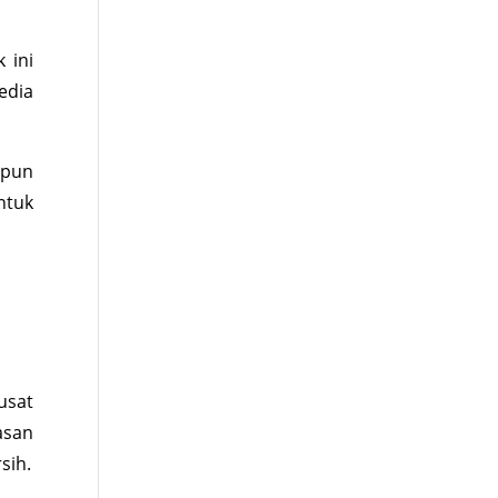
 ini
edia
 pun
ntuk
usat
asan
sih.