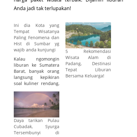
Anda jadi tak terlupakan!
Ini dia Kota yang
Tempat Wisatanya
Paling Fenomena dan
Hist di Sumbar yg
wajib anda kunjungi
5 Rekomendasi
Wisata Alam di
Kalau ngomongin
Padang, Destinasi
liburan ke Sumatera
Tepat Liburan
Barat, banyak orang
Bersama Keluarga!
langsung kepikiran
soal kuliner rendang,
budaya Minangkabau,
dan keindahan alam
yang luar biasa. Tapi
tau nggak bro, ada
beberapa kota dan
kabupaten di Sumbar
Daya tarikan Pulau
yang wisata nya
Cubadak, Syurga
paling hist, fenomena,
Tersembunyi di