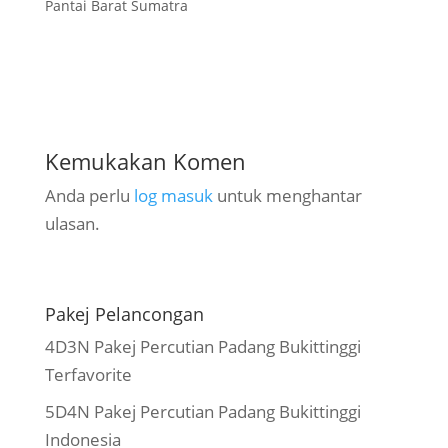
dan wajib masuk
Pantai Barat Sumatra
bucket list? Nah, biar
perjalanan makin asik
dan bebas…
Kemukakan Komen
Anda perlu
log masuk
untuk menghantar
ulasan.
Pakej Pelancongan
4D3N Pakej Percutian Padang Bukittinggi
Terfavorite
5D4N Pakej Percutian Padang Bukittinggi
Indonesia