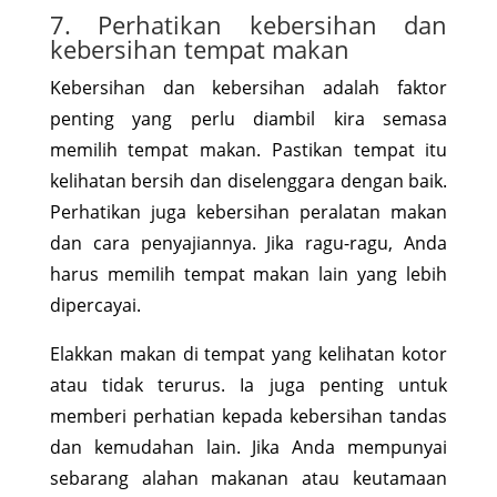
7. Perhatikan kebersihan dan
kebersihan tempat makan
Kebersihan dan kebersihan adalah faktor
penting yang perlu diambil kira semasa
memilih tempat makan. Pastikan tempat itu
kelihatan bersih dan diselenggara dengan baik.
Perhatikan juga kebersihan peralatan makan
dan cara penyajiannya. Jika ragu-ragu, Anda
harus memilih tempat makan lain yang lebih
dipercayai.
Elakkan makan di tempat yang kelihatan kotor
atau tidak terurus. Ia juga penting untuk
memberi perhatian kepada kebersihan tandas
dan kemudahan lain. Jika Anda mempunyai
sebarang alahan makanan atau keutamaan