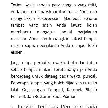
Terima kasih kepada perancangan yang teliti,
Anda boleh memaksimumkan masa Anda dan
mengelakkan kekecewaan. Membuat senarai
tempat yang ingin Anda lawati boleh
membantu mengatur jadual perjalanan
masakan Anda. Pertimbangkan lokasi tempat
makan supaya perjalanan Anda menjadi lebih
efisien.
Jangan lupa perhatikan waktu buka dan tutup
setiap tempat makan, terutamanya jika Anda
bercadang untuk datang pada waktu puncak.
Beberapa tempat yang boleh dijadikan rujukan
ialah Ongkrongan Turagari, Katupek Pitalah
Purus 3, dan Restoran Pauh Piaman.
2. Jangan Terlepas Rendang pada