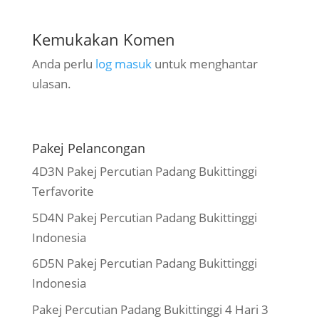
Kemukakan Komen
Anda perlu
log masuk
untuk menghantar
ulasan.
Pakej Pelancongan
4D3N Pakej Percutian Padang Bukittinggi
Terfavorite
5D4N Pakej Percutian Padang Bukittinggi
Indonesia
6D5N Pakej Percutian Padang Bukittinggi
Indonesia
Pakej Percutian Padang Bukittinggi 4 Hari 3