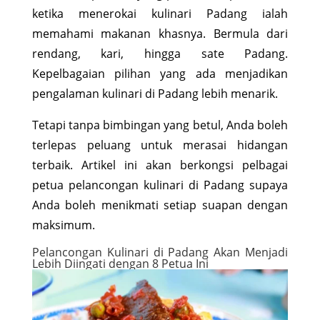
ketika menerokai kulinari Padang ialah
memahami makanan khasnya. Bermula dari
rendang, kari, hingga sate Padang.
Kepelbagaian pilihan yang ada menjadikan
pengalaman kulinari di Padang lebih menarik.
Tetapi tanpa bimbingan yang betul, Anda boleh
terlepas peluang untuk merasai hidangan
terbaik. Artikel ini akan berkongsi pelbagai
petua pelancongan kulinari di Padang supaya
Anda boleh menikmati setiap suapan dengan
maksimum.
Pelancongan Kulinari di Padang Akan Menjadi
Lebih Diingati dengan 8 Petua Ini