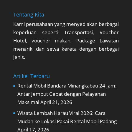
Tentang Kita
Kami perusahaan yang menyediakan berbagai
keperluan seperti Transportasi, Voucher
Hotel, voucher makan, Package Lawatan
menarik, dan sewa kereta dengan berbagai
jenis.
Artikel Terbaru
Rental Mobil Bandara Minangkabau 24 Jam:
Antar Jemput Cepat dengan Pelayanan
Maksimal
April 21, 2026
Wisata Lembah Harau Viral 2026: Cara
Mudah ke Lokasi Pakai Rental Mobil Padang
April 17, 2026