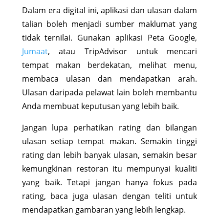
Dalam era digital ini, aplikasi dan ulasan dalam
talian boleh menjadi sumber maklumat yang
tidak ternilai. Gunakan aplikasi Peta Google,
Jumaat
, atau TripAdvisor untuk mencari
tempat makan berdekatan, melihat menu,
membaca ulasan dan mendapatkan arah.
Ulasan daripada pelawat lain boleh membantu
Anda membuat keputusan yang lebih baik.
Jangan lupa perhatikan rating dan bilangan
ulasan setiap tempat makan. Semakin tinggi
rating dan lebih banyak ulasan, semakin besar
kemungkinan restoran itu mempunyai kualiti
yang baik. Tetapi jangan hanya fokus pada
rating, baca juga ulasan dengan teliti untuk
mendapatkan gambaran yang lebih lengkap.