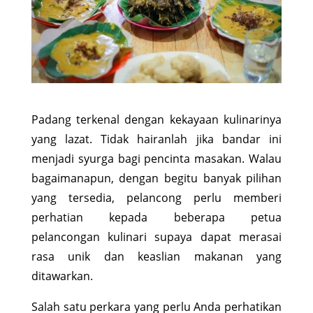
Padang terkenal dengan kekayaan kulinarinya
yang lazat. Tidak hairanlah jika bandar ini
menjadi syurga bagi pencinta masakan. Walau
bagaimanapun, dengan begitu banyak pilihan
yang tersedia, pelancong perlu memberi
perhatian kepada beberapa petua
pelancongan kulinari supaya dapat merasai
rasa unik dan keaslian makanan yang
ditawarkan.
Salah satu perkara yang perlu Anda perhatikan