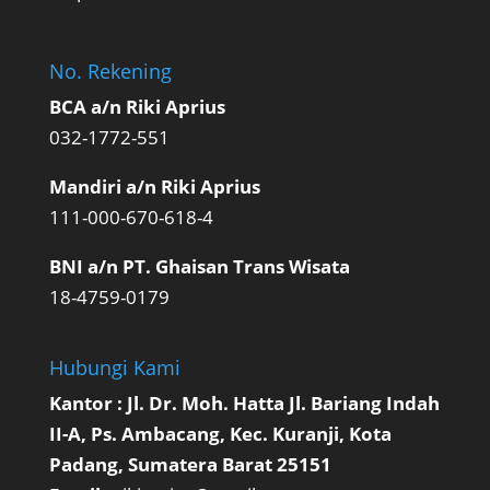
No. Rekening
BCA a/n Riki Aprius
032-1772-551
Mandiri a/n Riki Aprius
111-000-670-618-4
BNI a/n PT. Ghaisan Trans Wisata
18-4759-0179
Hubungi Kami
Kantor : Jl. Dr. Moh. Hatta Jl. Bariang Indah
II-A, Ps. Ambacang, Kec. Kuranji, Kota
Padang, Sumatera Barat 25151